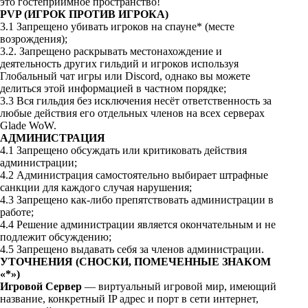
это гостеприимное пространство!
PVP (ИГРОК ПРОТИВ ИГРОКА)
3.1 Запрещено убивать игроков на спауне* (месте
возрождения);
3.2. Запрещено раскрывать местонахождение и
деятельность других гильдий и игроков используя
Глобальный чат игры или Discord, однако вы можете
делиться этой информацией в частном порядке;
3.3 Вся гильдия без исключения несёт ответственность за
любые действия его отдельных членов на всех серверах
Glade WoW.
АДМИНИСТРАЦИЯ
4.1 Запрещено обсуждать или критиковать действия
администрации;
4.2 Администрация самостоятельно выбирает штрафные
санкции для каждого случая нарушения;
4.3 Запрещено как-либо препятствовать администрации в
работе;
4.4 Решение администрации является окончательным и не
подлежит обсуждению;
4.5 Запрещено выдавать себя за членов администрации.
УТОЧНЕНИЯ (СНОСКИ, ПОМЕЧЕННЫЕ ЗНАКОМ
«*»)
Игровой Сервер
— виртуальный игровой мир, имеющий
название, конкретный IP адрес и порт в сети интернет,