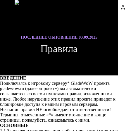
Перейти
к
сути
ПОСЛЕДНЕЕ ОБНОВЛЕНИЕ 03.09.2025
Правила
ВВЕДЕНИЕ
Подключаясь к игровому серверу* GladeWoW проекта
gladewow.ru
(далее «проект») вы автоматически
соглашаетесь со всеми пунктами правил, изложенными
ниже. Любое нарушение этих правил проекта приведет к
блокировке доступа к нашим игровым серверам.
Незнание правил НЕ освобождает от ответственности!
Термины, отмеченные «*» имеют уточнение в конце
страницы, пожалуйста, ознакомьтесь с ними.
ОСНОВНЫЕ
1.1 Запрещено использование любых программ / скриптов