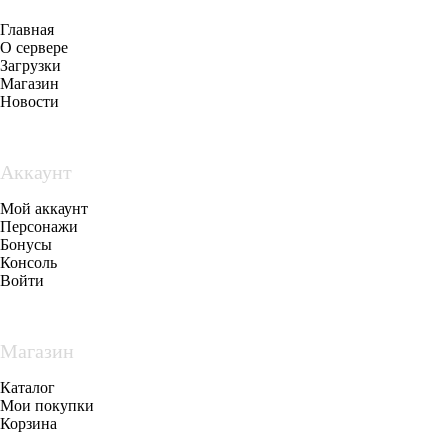
Главная
О сервере
Загрузки
Магазин
Новости
Аккаунт
Мой аккаунт
Персонажи
Бонусы
Консоль
Войти
Магазин
Каталог
Мои покупки
Корзина