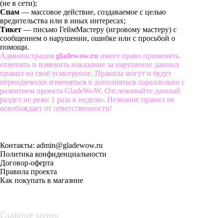
(не в сети);
Спам
— массовое действие, создаваемое с целью
вредительства или в иных интересах;
Тикет
— письмо ГеймМастеру (игровому мастеру) с
сообщением о нарушении, ошибке или с просьбой о
помощи.
Администрация
gladewow.ru
имеет право применять,
отменять и изменить наказание за нарушение данных
правил на своё усмотрение. Правила могут и будут
периодически изменяться и дополняться параллельно с
развитием проекта GladeWoW. Отслеживайте данный
раздел не реже 1 раза в неделю. Незнание правил не
освобождает от ответственности!
Контакты:
admin@gladewow.ru
Политика конфиденциальности
Договор-оферта
Правила проекта
Как покупать в магазине
Главное меню