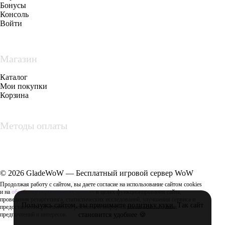
Бонусы
Консоль
Войти
Магазин
Каталог
Мои покупки
Корзина
Методы оплаты
© 2026 GladeWoW — Бесплатный игровой сервер WoW
Продолжая работу с сайтом, вы даете согласие на использование сайтом cookies
и на
обработку персональных данных
в целях функционирования сайта,
проведения ретаргетинга, статистических исследований, улучшения сервиса и
Пользуясь сайтом, вы принимаете
политику куки.
Так сайт
предоставления релевантной рекламной информации на основе ваших
предпочтений и интересов.
становится удобнее 🍪